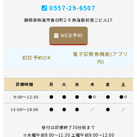
0557-29-6507
静岡県熱海市春日町2-9 熱海駅前第二ビル1F
WEB予約
電子診察券機能(アプリ
初診予約OK
内)
診療時間
月
火
水
木
金
土
9:00～12:30
●
●
●
●※
●
●※
15:00～18:00
●
●
●
／
●
／
受付は診療終了30分前まで
※木曜午前9:00～11:30 土曜午前9:00～12:00