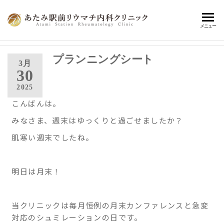
あ
熱海
メニュー
駅前
た
で患
み
プランニングシート
者さ
3月
んに
30
駅
寄り
2025
前
添
こんばんは。
い、
リ
健康
みなさま、週末はゆっくりと過ごせましたか？
ウ
寿命
の延
肌寒い週末でしたね。
マ
伸に
チ
繋が
内
る、
明日は月末！
最適
科
な診
ク
療の
当クリニックは毎月恒例の月末カンファレンスと急変
提
対応のシュミレーションの日です。
リ
案・