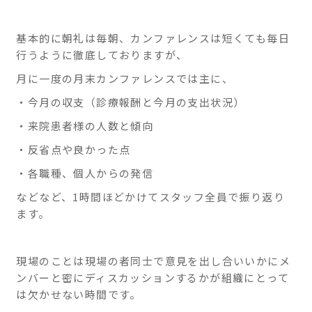
ニ
実践
をし
ッ
基本的に朝礼は毎朝、カンファレンスは短くても毎日
てい
行うように徹底しておりますが、
ク
きま
す。
月に一度の月末カンファレンスでは主に、
熱海
・今月の収支（診療報酬と今月の支出状況）
駅南
口徒
・来院患者様の人数と傾向
歩1
・反省点や良かった点
分で
す。
・各職種、個人からの発信
などなど、1時間ほどかけてスタッフ全員で振り返り
ます。
現場のことは現場の者同士で意見を出し合いいかにメ
ンバーと密にディスカッションするかが組織にとって
は欠かせない時間です。