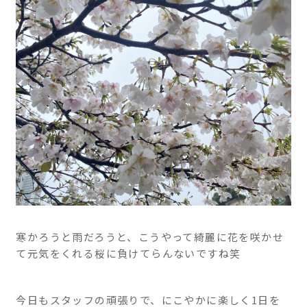
ニ
実践
をし
ッ
てい
ク
きま
す。
熱海
駅南
口徒
歩1
分で
す。
寒かろうと雨だろうと、こうやって綺麗に花を咲かせ
て元気をくれる桜に負けてらんないですね笑
今日もスタッフの頑張りで、にこやかに楽しく1日を