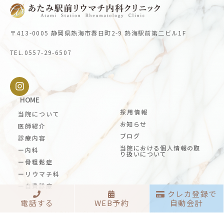
〒413-0005 静岡県熱海市春日町2-9 熱海駅前第二ビル1F
TEL.0557-29-6507
HOME
採用情報
当院について
お知らせ
医師紹介
ブログ
診療内容
当院における個人情報の取
ー内科
り扱いについて
ー骨粗鬆症
ーリウマチ科
ー自費診療
クレカ登録で
電話する
WEB予約
自動会計
Copyright ©Atami Station Rheumatology Clinic All rights
reserved.