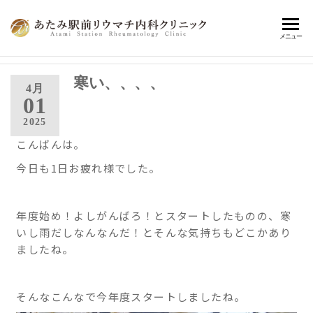
あ
熱海
メニュー
駅前
た
で患
み
寒い、、、、
者さ
4月
んに
01
駅
寄り
2025
前
添
こんばんは。
い、
リ
健康
今日も1日お疲れ様でした。
ウ
寿命
の延
マ
伸に
チ
年度始め！よしがんばろ！とスタートしたものの、寒
繋が
いし雨だしなんなんだ！とそんな気持ちもどこかあり
内
る、
ましたね。
最適
科
な診
ク
療の
そんなこんなで今年度スタートしましたね。
提
リ
案・