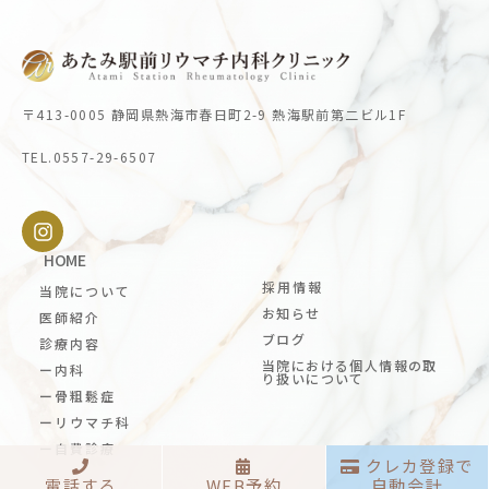
〒413-0005 静岡県熱海市春日町2-9 熱海駅前第二ビル1F
TEL.0557-29-6507
HOME
採用情報
当院について
お知らせ
医師紹介
ブログ
診療内容
当院における個人情報の取
ー内科
り扱いについて
ー骨粗鬆症
ーリウマチ科
ー自費診療
クレカ登録で
電話する
WEB予約
自動会計