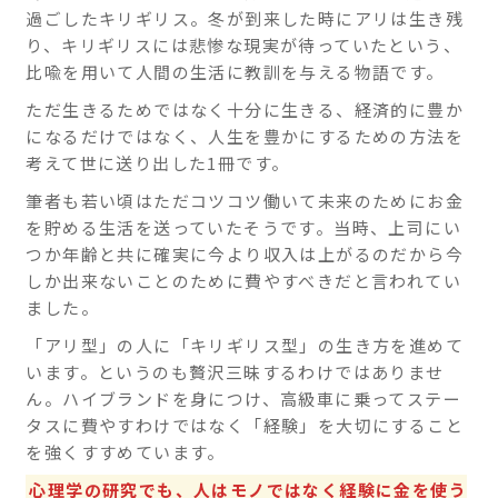
過ごしたキリギリス。冬が到来した時にアリは生き残
り、キリギリスには悲惨な現実が待っていたという、
比喩を用いて人間の生活に教訓を与える物語です。
ただ生きるためではなく十分に生きる、経済的に豊か
になるだけではなく、人生を豊かにするための方法を
考えて世に送り出した1冊です。
筆者も若い頃はただコツコツ働いて未来のためにお金
を貯める生活を送っていたそうです。当時、上司にい
つか年齢と共に確実に今より収入は上がるのだから今
しか出来ないことのために費やすべきだと言われてい
ました。
「アリ型」の人に「キリギリス型」の生き方を進めて
います。というのも贅沢三昧するわけではありませ
ん。ハイブランドを身につけ、高級車に乗ってステー
タスに費やすわけではなく「経験」を大切にすること
を強くすすめています。
心理学の研究でも、人はモノではなく経験に金を使う