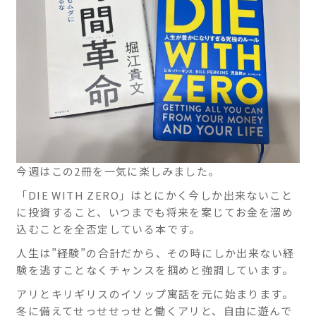
ニ
実践
をし
ッ
てい
ク
きま
す。
熱海
駅南
口徒
歩1
分で
今週はこの2冊を一気に楽しみました。
す。
「DIE WITH ZERO」はとにかく今しか出来ないこと
に投資すること、いつまでも将来を案じてお金を溜め
込むことを全否定している本です。
人生は”経験”の合計だから、その時にしか出来ない経
験を逃すことなくチャンスを掴めと強調しています。
アリとキリギリスのイソップ寓話を元に始まります。
冬に備えてせっせせっせと働くアリと、自由に遊んで