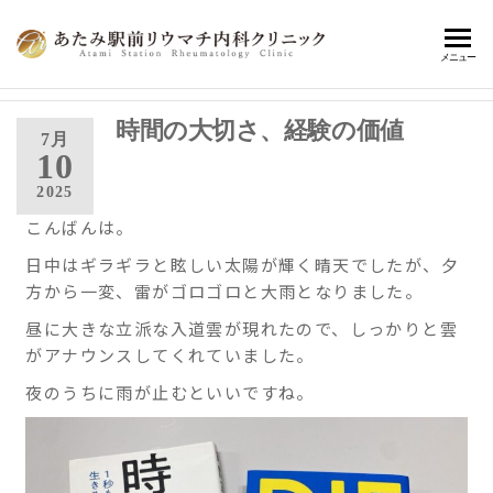
あ
熱海
メニュー
駅前
た
で患
み
時間の大切さ、経験の価値
者さ
7月
んに
10
駅
寄り
2025
前
添
こんばんは。
い、
リ
健康
日中はギラギラと眩しい太陽が輝く晴天でしたが、夕
ウ
寿命
方から一変、雷がゴロゴロと大雨となりました。
の延
マ
伸に
昼に大きな立派な入道雲が現れたので、しっかりと雲
チ
繋が
がアナウンスしてくれていました。
内
る、
夜のうちに雨が止むといいですね。
最適
科
な診
ク
療の
提
リ
案・