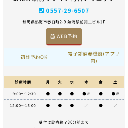
0557-29-6507
静岡県熱海市春日町2-9 熱海駅前第二ビル1F
WEB予約
電子診察券機能(アプリ
初診予約OK
内)
診療時間
月
火
水
木
金
土
9:00～12:30
●
●
●
●※
●
●※
15:00～18:00
●
●
●
／
●
／
受付は診療終了30分前まで