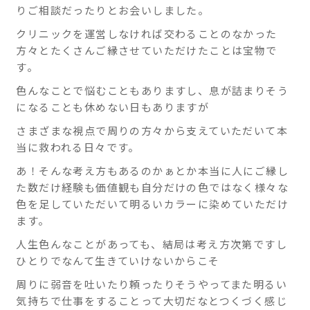
りご相談だったりとお会いしました。
ニ
実践
をし
クリニックを運営しなければ交わることのなかった
ッ
てい
方々とたくさんご縁させていただけたことは宝物で
ク
きま
す。
す。
色んなことで悩むこともありますし、息が詰まりそう
熱海
になることも休めない日もありますが
駅南
口徒
さまざまな視点で周りの方々から支えていただいて本
歩1
当に救われる日々です。
分で
す。
あ！そんな考え方もあるのかぁとか本当に人にご縁し
た数だけ経験も価値観も自分だけの色ではなく様々な
色を足していただいて明るいカラーに染めていただけ
ます。
人生色んなことがあっても、結局は考え方次第ですし
ひとりでなんて生きていけないからこそ
周りに弱音を吐いたり頼ったりそうやってまた明るい
気持ちで仕事をすることって大切だなとつくづく感じ