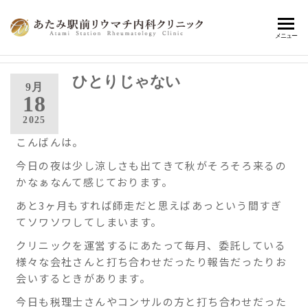
あ
熱海
メニュー
駅前
た
で患
み
ひとりじゃない
者さ
9月
んに
18
駅
寄り
2025
前
添
こんばんは。
い、
リ
健康
今日の夜は少し涼しさも出てきて秋がそろそろ来るの
ウ
寿命
かなぁなんて感じております。
の延
マ
伸に
あと3ヶ月もすれば師走だと思えばあっという間すぎ
チ
繋が
てソワソワしてしまいます。
内
る、
クリニックを運営するにあたって毎月、委託している
最適
科
様々な会社さんと打ち合わせだったり報告だったりお
な診
ク
会いするときがあります。
療の
提
リ
今日も税理士さんやコンサルの方と打ち合わせだった
案・