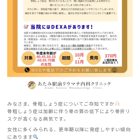
ニ
実践
をし
ッ
てい
ク
きま
す。
熱海
駅南
口徒
歩1
分で
す。
みなさま、骨粗しょう症についてご存知ですか
骨粗しょう症は加齢に伴う骨の質の低下により骨折リ
スクが高くなる病気です。
女性に多くみられる、更年期以降に発症しやすい傾向
にあります