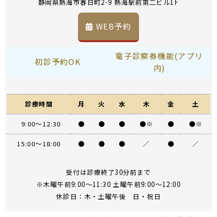
静岡県熱海市春日町2-9 熱海駅前第二ビル1F
WEB予約
電子診察券機能(アプリ
初診予約OK
内)
診療時間
月
火
水
木
金
土
9:00～12:30
●
●
●
●※
●
●※
15:00～18:00
●
●
●
／
●
／
受付は診療終了30分前まで
※木曜午前9:00～11:30 土曜午前9:00～12:00
休診日：木・土曜午後 日・祝日