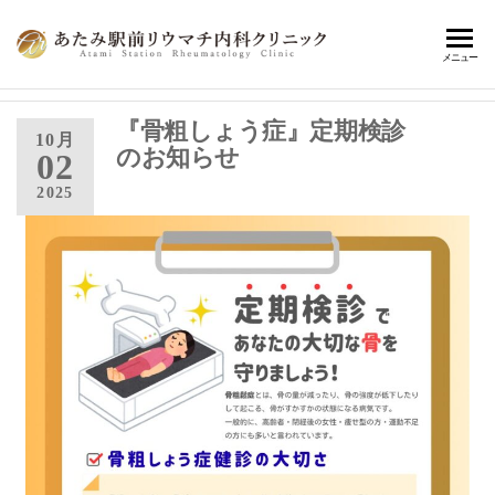
あ
熱海
メニュー
駅前
た
で患
み
『骨粗しょう症』定期検診
者さ
10月
のお知らせ
んに
02
駅
寄り
2025
前
添
い、
リ
健康
ウ
寿命
の延
マ
伸に
チ
繋が
内
る、
最適
科
な診
ク
療の
提
リ
案・