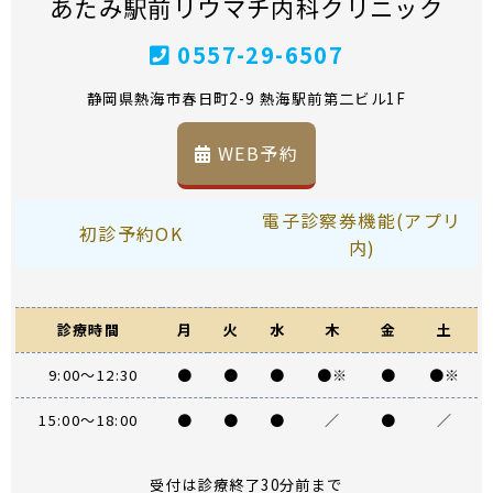
あたみ駅前リウマチ内科クリニック
0557-29-6507
静岡県熱海市春日町2-9 熱海駅前第二ビル1F
WEB予約
電子診察券機能(アプリ
初診予約OK
内)
診療時間
月
火
水
木
金
土
9:00～12:30
●
●
●
●※
●
●※
15:00～18:00
●
●
●
／
●
／
受付は診療終了30分前まで