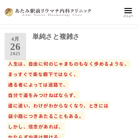
あ
熱海
メニュー
駅前
た
で患
み
単純さと複雑さ
者さ
4月
んに
26
駅
寄り
2025
前
添
人生は、自由に何のじゃまものもなく歩めるような、
い、
リ
健康
まっすぐで楽な廊下ではなく、
ウ
寿命
の延
通る者によっては迷路で、
マ
伸に
チ
自分で道をみつけねばならず、
繋が
内
る、
道に迷い、わけがわからなくなり、ときには
最適
科
袋小路につきあたることもある。
な診
ク
療の
しかし、信念があれば、
提
リ
かならずや道は開ける。
案・