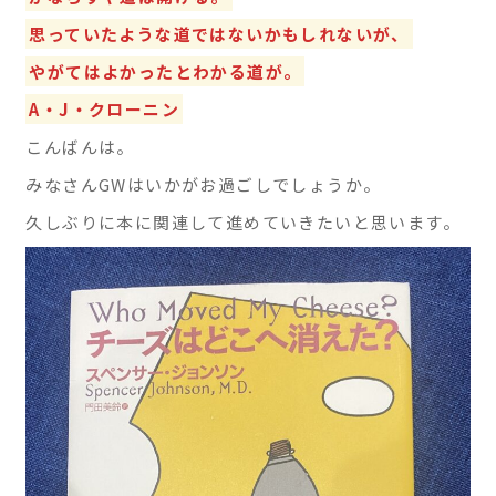
ニ
実践
思っていたような道ではないかもしれないが、
をし
ッ
やがてはよかったとわかる道が。
てい
ク
きま
A・J・クローニン
す。
こんばんは。
熱海
駅南
みなさんGWはいかがお過ごしでしょうか。
口徒
歩1
久しぶりに本に関連して進めていきたいと思います。
分で
す。